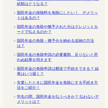
給額はどうなる？
国民年金の保険料を免除にしたい！ デメリッ
トはあるの？
国民年金の免除や猶予された分はクレジットカ
ードで払えるのか？
国民年金の免除・猶予分を納める追納の方法
は？
国民年金の免除申請の必要書類、足りないと思
わぬ結果を招きます
国民年金の免除申請は郵送で手続きできる？ 結
果はいつ届く？
失業したときに国民年金を免除にする手続き方
法をご紹介！
学生の間、国民年金を払うべきか？ 払わないデ
メリットは？